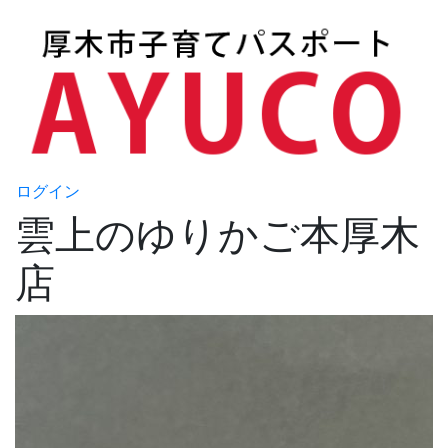
ログイン
雲上のゆりかご本厚木
店